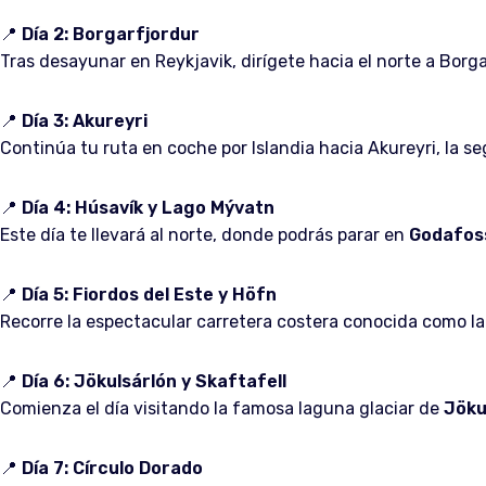
📍
Día 2: Borgarfjordur
Tras desayunar en Reykjavik, dirígete hacia el norte a Borga
📍
Día 3: Akureyri
Continúa tu ruta en coche por Islandia hacia Akureyri, la s
📍
Día 4: Húsavík y Lago Mývatn
Este día te llevará al norte, donde podrás parar en
Godafos
📍
Día 5: Fiordos del Este y Höfn
Recorre la espectacular carretera costera conocida como la 
📍
Día 6: Jökulsárlón y Skaftafell
Comienza el día visitando la famosa laguna glaciar de
Jöku
📍
Día 7: Círculo Dorado