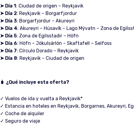
➤
Día 1
: Ciudad de origen – Reykjavik
➤
Día 2
: Reykjavik – Borgarfjordur
➤
Día 3
: Borgarfjordur – Akureyri
➤
Día 4
: Akureyri – Húsavík – Lago Mývatn – Zona de Egilss
➤
Día 5
: Zona de Egilsstadir – Höfn
➤
Día 6
: Höfn – Jökulsárlón – Skaftafell – Selfoss
➤
Día 7
: Círculo Dorado – Reykjavik
➤
Día 8
: Reykjavik – Ciudad de origen
🧳
¿Qué incluye esta oferta?
✓ Vuelos de ida y vuelta a Reykjavik*
✓ Estancia en hoteles en Reykjavik, Borgarnes, Akureyri, Eg
✓ Coche de alquiler
✓ Seguro de viaje