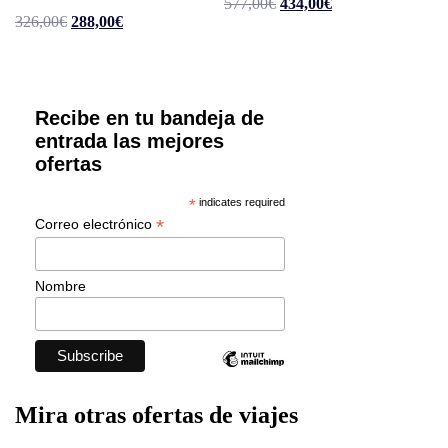
El
El
577,00
€
434,00
€
El
El
precio
precio
326,00
€
288,00
€
precio
precio
original
actual
original
actual
era:
es:
era:
es:
577,00€.
434,00€.
326,00€.
288,00€.
Recibe en tu bandeja de
entrada las mejores
ofertas
*
indicates required
*
Correo electrónico
Nombre
Mira otras ofertas de viajes