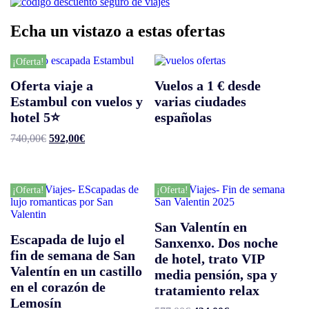
Echa un vistazo a estas ofertas
¡Oferta!
Oferta viaje a
Vuelos a 1 € desde
Estambul con vuelos y
varias ciudades
hotel 5⭐️
españolas
El
El
740,00
€
592,00
€
precio
precio
original
actual
era:
es:
740,00€.
592,00€.
¡Oferta!
¡Oferta!
San Valentín en
Escapada de lujo el
Sanxenxo. Dos noche
fin de semana de San
de hotel, trato VIP
Valentín en un castillo
media pensión, spa y
en el corazón de
tratamiento relax
Lemosín