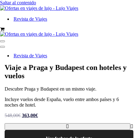
Saltar al contenido
Revista de Viajes
Carrito
Menú
de
Menú
navegación
de
Revista de Viajes
navegación
Viaje a Praga y Budapest con hoteles y
vuelos
Descubre Praga y Budapest en un mismo viaje.
Incluye vuelos desde España, vuelo entre ambos países y 6
noches de hotel.
El
El
548,00
€
363,00
€
precio
precio
original
actual
era:
es:
548,00€.
363,00€.