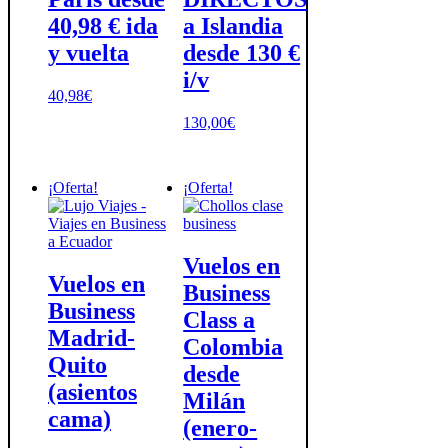
40,98 € ida
a Islandia
y vuelta
desde 130 €
i/v
40,98
€
130,00
€
¡Oferta!
¡Oferta!
Vuelos en
Vuelos en
Business
Business
Class a
Madrid-
Colombia
Quito
desde
(asientos
Milán
cama)
(enero-