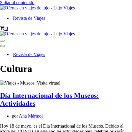
Saltar al contenido
Revista de Viajes
Carrito
0
Menú
de
Menú
navegación
de
Revista de Viajes
navegación
Cultura
Día Internacional de los Museos:
Actividades
por
Ana Mármol
Hoy 18 de mayo, es el Dia Internacional de los Museos. Debido al
azote del COVID-19 este año las actividades para celebrarlos serán