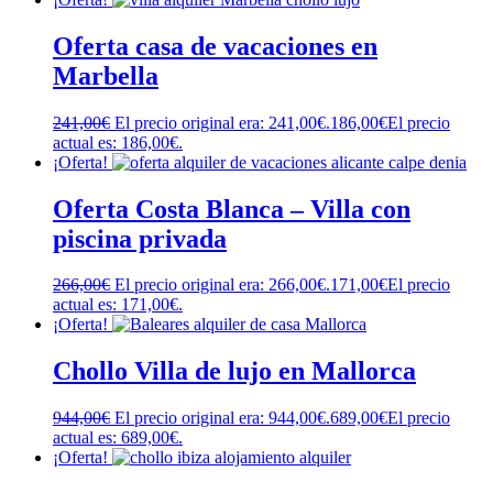
Oferta casa de vacaciones en
Marbella
241,00
€
El precio original era: 241,00€.
186,00
€
El precio
actual es: 186,00€.
¡Oferta!
Oferta Costa Blanca – Villa con
piscina privada
266,00
€
El precio original era: 266,00€.
171,00
€
El precio
actual es: 171,00€.
¡Oferta!
Chollo Villa de lujo en Mallorca
944,00
€
El precio original era: 944,00€.
689,00
€
El precio
actual es: 689,00€.
¡Oferta!