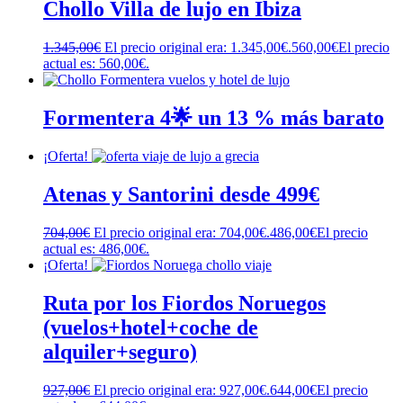
Chollo Villa de lujo en Ibiza
1.345,00
€
El precio original era: 1.345,00€.
560,00
€
El precio
actual es: 560,00€.
Formentera 4🌟 un 13 % más barato
¡Oferta!
Atenas y Santorini desde 499€
704,00
€
El precio original era: 704,00€.
486,00
€
El precio
actual es: 486,00€.
¡Oferta!
Ruta por los Fiordos Noruegos
(vuelos+hotel+coche de
alquiler+seguro)
927,00
€
El precio original era: 927,00€.
644,00
€
El precio