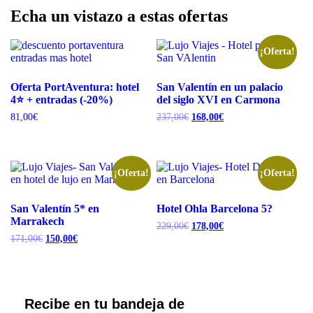
Echa un vistazo a estas ofertas
¡Oferta!
Oferta PortAventura: hotel
San Valentín en un palacio
4⭐️ + entradas (-20%)
del siglo XVI en Carmona
El
El
81,00
€
237,00
€
168,00
€
precio
precio
original
actual
era:
es:
237,00€.
168,00€.
¡Oferta!
¡Oferta!
San Valentín 5* en
Hotel Ohla Barcelona 5?
Marrakech
El
El
229,00
€
178,00
€
precio
precio
El
El
171,00
€
150,00
€
original
actual
precio
precio
era:
es:
original
actual
229,00€.
178,00€.
era:
es:
171,00€.
150,00€.
Recibe en tu bandeja de