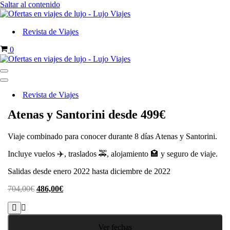
Saltar al contenido
Revista de Viajes
Carrito
0
Menú
de
Menú
navegación
de
Revista de Viajes
navegación
Atenas y Santorini desde 499€
Viaje combinado para conocer durante 8 días Atenas y Santorini.
Incluye vuelos ✈️, traslados 🚕, alojamiento 🏩 y seguro de viaje.
Salidas desde enero 2022 hasta diciembre de 2022
El
El
704,00
€
486,00
€
precio
precio
original
actual
era:
es:
704,00€.
486,00€.
Ver fechas