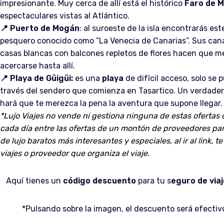
impresionante. Muy cerca de allí está el histórico
Faro de 
espectaculares vistas al Atlántico.
📍
Puerto de Mogán
: al suroeste de la isla encontrarás es
pesquero conocido como “La Venecia de Canarias”. Sus cana
casas blancas con balcones repletos de flores hacen que m
acercarse hasta allí.
📍
Playa de
Güigüi:
es una
playa
de difícil acceso, solo se 
través del sendero que comienza en Tasartico. Un verdade
hará que te merezca la pena la aventura que supone llegar.
*Lujo Viajes no vende ni gestiona ninguna de estas ofertas
cada día entre las ofertas de un montón de proveedores par
de lujo baratos más interesantes y especiales, al ir al link, te
viajes o proveedor que organiza el viaje.
Aquí tienes un
código descuento
para tu s
eguro de via
*Pulsando sobre la imagen, el descuento será efecti