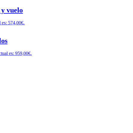
 y vuelo
l es: 574,00€.
los
ctual es: 959,00€.