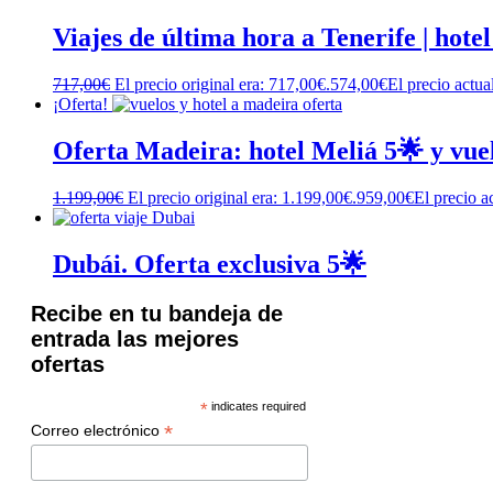
Viajes de última hora a Tenerife | hotel
717,00
€
El precio original era: 717,00€.
574,00
€
El precio actua
¡Oferta!
Oferta Madeira: hotel Meliá 5🌟 y vue
1.199,00
€
El precio original era: 1.199,00€.
959,00
€
El precio a
Dubái. Oferta exclusiva 5🌟
Recibe en tu bandeja de
entrada las mejores
ofertas
*
indicates required
*
Correo electrónico