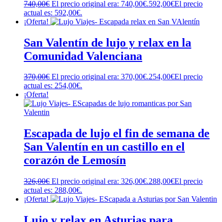
740,00
€
El precio original era: 740,00€.
592,00
€
El precio
actual es: 592,00€.
¡Oferta!
San Valentín de lujo y relax en la
Comunidad Valenciana
370,00
€
El precio original era: 370,00€.
254,00
€
El precio
actual es: 254,00€.
¡Oferta!
Escapada de lujo el fin de semana de
San Valentín en un castillo en el
corazón de Lemosín
326,00
€
El precio original era: 326,00€.
288,00
€
El precio
actual es: 288,00€.
¡Oferta!
Lujo y relax en Asturias para