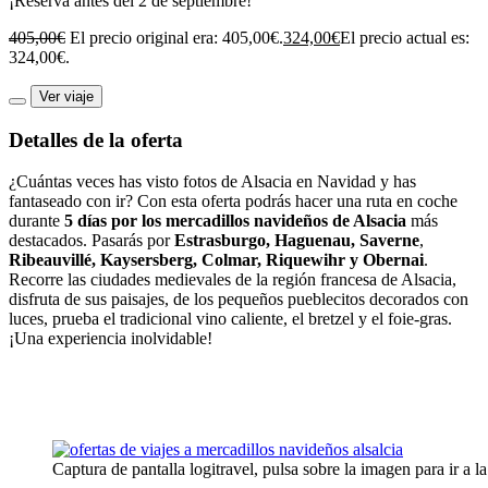
¡Reserva antes del 2 de septiembre!
405,00
€
El precio original era: 405,00€.
324,00
€
El precio actual es:
324,00€.
Ver viaje
Detalles de la oferta
¿Cuántas veces has visto fotos de Alsacia en Navidad y has
fantaseado con ir? Con esta oferta podrás hacer una ruta en coche
durante
5 días por los mercadillos navideños de Alsacia
más
destacados. Pasarás por
Estrasburgo, Haguenau, Saverne
,
Ribeauvillé, Kaysersberg, Colmar, Riquewihr y Obernai
.
Recorre las ciudades medievales de la región francesa de Alsacia,
disfruta de sus paisajes, de los pequeños pueblecitos decorados con
luces, prueba el tradicional vino caliente, el bretzel y el foie-gras.
¡Una experiencia inolvidable!
Captura de pantalla logitravel, pulsa sobre la imagen para ir a la