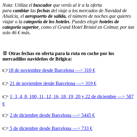
Nota: Utiliza el
buscador
que verás al ir a la oferta
para
cambiar
las
fechas
del viaje a los mercados de Navidad de
Alsalcia, el
aeropuerto de salida,
el número de noches que quieres
viajar o la
categoría de los hoteles
. Puedes elegir
hoteles de
categoría superior
, como el Grand Hotel Bristol en Colmar, por tan
solo 46 € más.
📆
Otras fechas en oferta para la ruta en coche por los
mercadillos navideños de Bélgica:
👉
18 de noviembre desde Barcelona —> 310 €
👉
21 de noviembre desde Barcelona —> 319 €
👉
1, 3, 4, 8, 100, 11, 12, 16, 18, 19, 20 y 22 de diciembre —> 587
€
👉
2 de diciembre desde Barcelona —> 5445 €
👉
5 de diciembre desde Barcelona —> 733 €