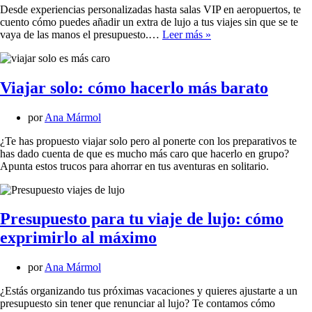
Desde experiencias personalizadas hasta salas VIP en aeropuertos, te
cuento cómo puedes añadir un extra de lujo a tus viajes sin que se te
Cómo
vaya de las manos el presupuesto.…
Leer más »
añadir
un
toque
extra
Viajar solo: cómo hacerlo más barato
de
lujo
por
Ana Mármol
a
tus
¿Te has propuesto viajar solo pero al ponerte con los preparativos te
viajes
has dado cuenta de que es mucho más caro que hacerlo en grupo?
por
Apunta estos trucos para ahorrar en tus aventuras en solitario.
poco
dinero
Presupuesto para tu viaje de lujo: cómo
exprimirlo al máximo
por
Ana Mármol
¿Estás organizando tus próximas vacaciones y quieres ajustarte a un
presupuesto sin tener que renunciar al lujo? Te contamos cómo